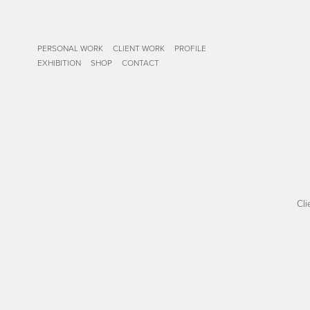
PERSONAL WORK
CLIENT WORK
PROFILE
EXHIBITION
SHOP
CONTACT
Cli