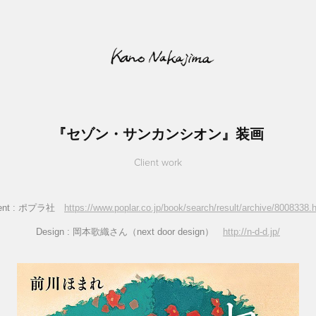
『セゾン・サンカンシオン』装画
Client work
ent
: ポプラ社
https://www.poplar.co.jp/book/search/result/archive/8008338.
Design : 岡本歌織さん（next door design）
http://n-d-d.jp/