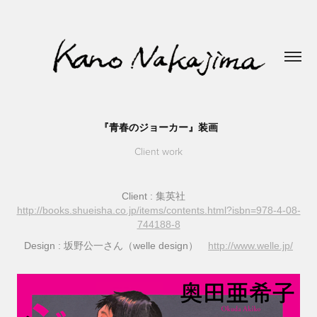
『青春のジョーカー』装画
Client work
Client
: 集英社
http://books.shueisha.co.jp/items/contents.html?isbn=978-4-08-
744188-8
Design : 坂野公一さん（welle design）
http://www.welle.jp/