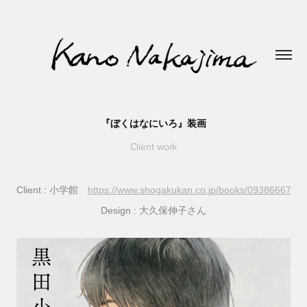
『ぼくはなにいろ』装画
Client work
Client
: 小学館
https://www.shogakukan.co.jp/books/09386667
Design :
大久保伸子さん